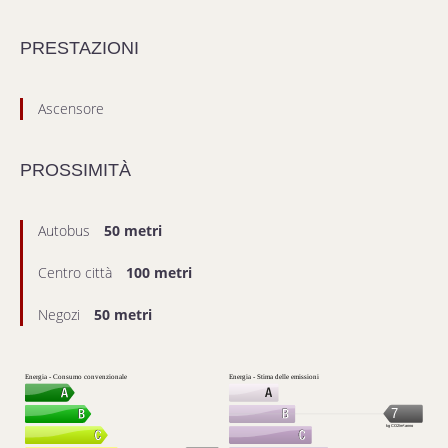
PRESTAZIONI
Ascensore
PROSSIMITÀ
Autobus
50 metri
Centro città
100 metri
Negozi
50 metri
Energia - Consumo convenzionale
Energia - Stima delle emissioni
7
kg CO2/m².anno