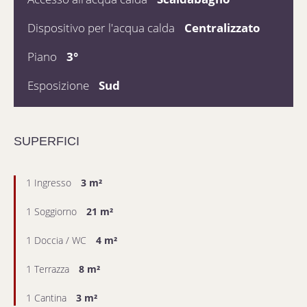
Dispositivo per l'acqua calda
Centralizzato
Piano
3°
Esposizione
Sud
SUPERFICI
1 Ingresso
3 m²
1 Soggiorno
21 m²
1 Doccia / WC
4 m²
1 Terrazza
8 m²
1 Cantina
3 m²