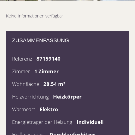
Keine Informationen verfügbar
ZUSAMMENFASSUNG
Referenz
87159140
Zimmer
1 Zimmer
Wohnfläche
28.54 m²
Heizvorrichtung
Heizkörper
Wärmeart
Elektro
Energieträger der Heizung
Individuell
Heißwasserart
Durchlauferhitzer