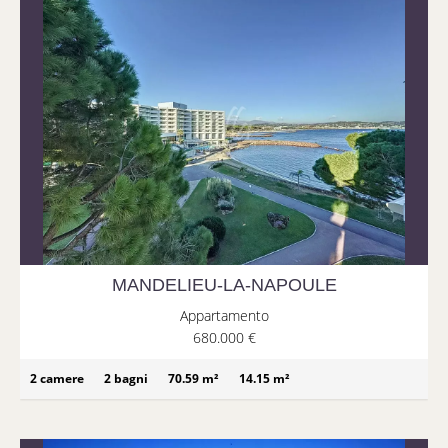
MANDELIEU-LA-NAPOULE
Appartamento
680.000 €
2 camere
2 bagni
70.59 m²
14.15 m²