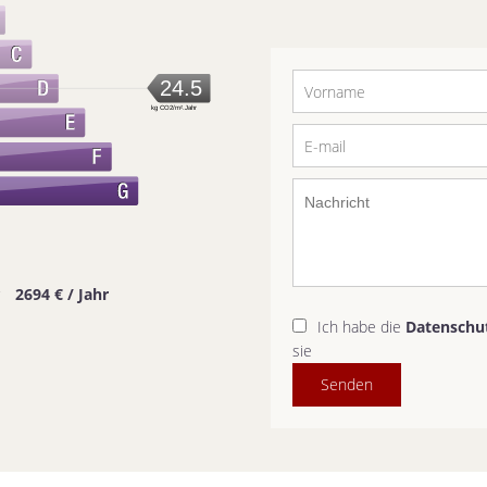
24.5
kg CO2/m².Jahr
r
2694 € / Jahr
Ich habe die
Datenschu
sie
Senden