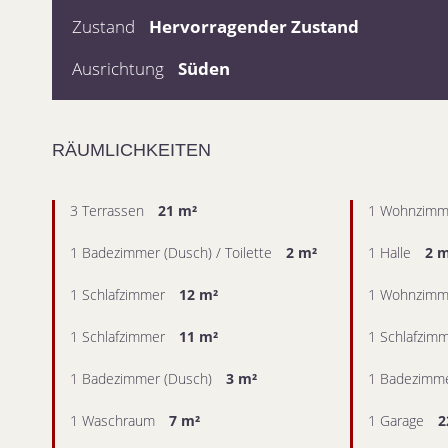
Zustand
Hervorragender Zustand
Ausrichtung
Süden
RÄUMLICHKEITEN
3 Terrassen
21 m²
1 Wohnzimm
1 Badezimmer (Dusch) / Toilette
2 m²
1 Halle
2 m
1 Schlafzimmer
12 m²
1 Wohnzimm
1 Schlafzimmer
11 m²
1 Schlafzim
1 Badezimmer (Dusch)
3 m²
1 Badezimme
1 Waschraum
7 m²
1 Garage
2