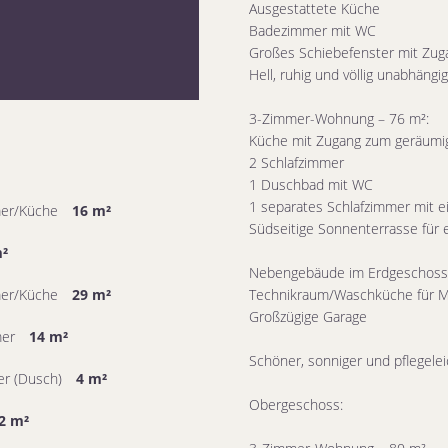
Ausgestattete Küche
Badezimmer mit WC
Großes Schiebefenster mit Zug
Hell, ruhig und völlig unabhängig
3-Zimmer-Wohnung – 76 m²:
Küche mit Zugang zum geräum
2 Schlafzimmer
1 Duschbad mit WC
1 separates Schlafzimmer mit
er/Küche
16 m²
Südseitige Sonnenterrasse fü
²
Nebengebäude im Erdgeschoss
er/Küche
29 m²
Technikraum/Waschküche für Mi
Großzügige Garage
mer
14 m²
Schöner, sonniger und pflegele
r (Dusch)
4 m²
Obergeschoss:
2 m²