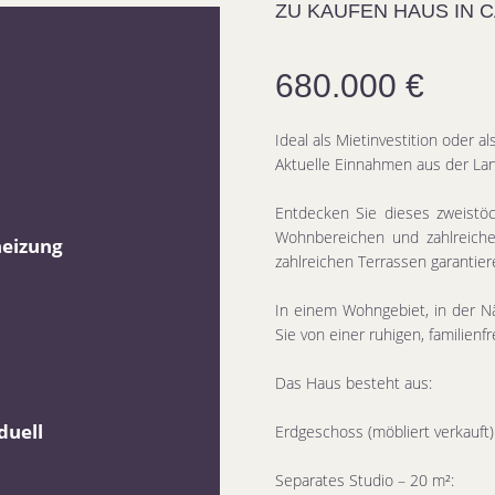
ZU KAUFEN HAUS IN 
680.000 €
Ideal als Mietinvestition oder 
Aktuelle Einnahmen aus der Lan
Entdecken Sie dieses zweistö
Wohnbereichen und zahlreiche
eizung
zahlreichen Terrassen garantier
In einem Wohngebiet, in der Nä
Sie von einer ruhigen, familien
Das Haus besteht aus:
duell
Erdgeschoss (möbliert verkauft)
Separates Studio – 20 m²: