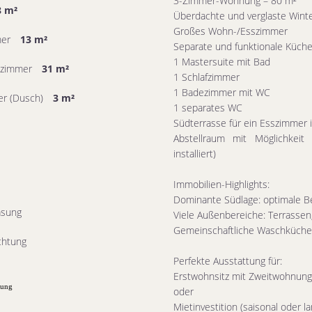
3-Zimmer-Wohnung – 80 m²
8 m²
Überdachte und verglaste Winte
Großes Wohn-/Esszimmer
mer
13 m²
Separate und funktionale Küch
1 Mastersuite mit Bad
szimmer
31 m²
1 Schlafzimmer
1 Badezimmer mit WC
r (Dusch)
3 m²
1 separates WC
Südterrasse für ein Esszimmer
Abstellraum mit Möglichkeit
installiert)
Immobilien-Highlights:
Dominante Südlage: optimale B
asung
Viele Außenbereiche: Terrassen
Gemeinschaftliche Waschküche 
chtung
Perfekte Ausstattung für:
Erstwohnsitz mit Zweitwohnung 
zung
oder
Mietinvestition (saisonal oder l