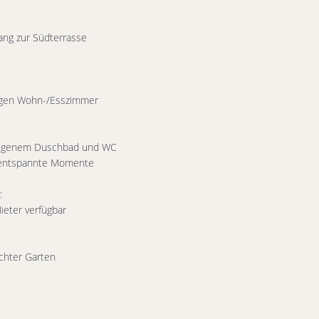
ang zur Südterrasse
igen Wohn-/Esszimmer
 eigenem Duschbad und WC
r entspannte Momente
:
eter verfügbar
ichter Garten