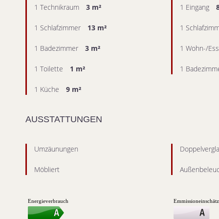
1 Technikraum
3 m²
1 Eingang
1 Schlafzimmer
13 m²
1 Schlafzim
1 Badezimmer
3 m²
1 Wohn-/Es
1 Toilette
1 m²
1 Badezimme
1 Küche
9 m²
AUSSTATTUNGEN
Umzäunungen
Doppelvergl
Möbliert
Außenbeleu
Energieverbrauch
Emmissioneinschät