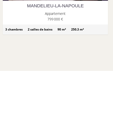
MANDELIEU-LA-NAPOULE
Appartement
799 000 €
3 chambres
2 salles de bains
90 m²
250.3 m²