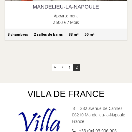
MANDELIEU-LA-NAPOULE
Appartement
2 500 € / Mois
3 chambres
2 salles de bains
83 m²
50 m²
1
2
VILLA DE FRANCE
282 avenue de Cannes
06210 Mandelieu-la-Napoule
France
+33 (0)4 93 906 906