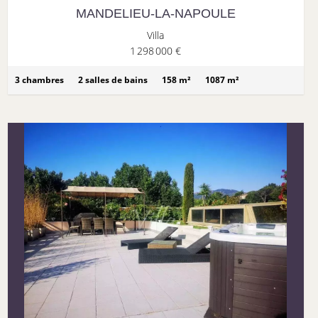
MANDELIEU-LA-NAPOULE
Villa
1 298 000 €
3 chambres
2 salles de bains
158 m²
1087 m²