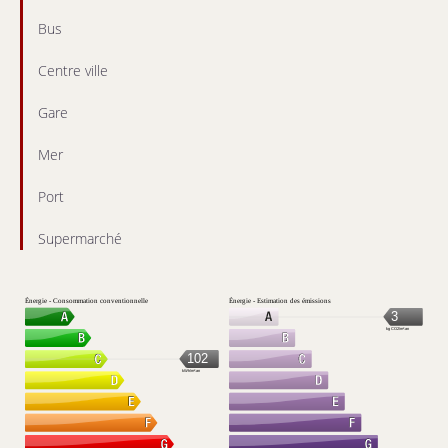
Bus
Centre ville
Gare
Mer
Port
Supermarché
Énergie - Consommation conventionnelle
Énergie - Estimation des émissions
3
kg CO2/m².an
102
kWh/m².an