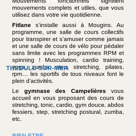
AUTRES VILLES
Mouvements fonctionnels signifient 
mouvements complets et utiles, que vous 
utilisez dans votre vie quotidienne.
Fitlane
 s’installe aussi à Mougins. Au 
programme, une salle de cours collectifs 
pour transpirer et s’amuser comme jamais 
et une salle de cours de vélo pour pédaler 
sans limite avec les programmes RPM et 
spinning ! Musculation, cardio training, 
yoga, zumba, step, stretching, pilates, 
THEOULE-SUR-MER
rpm… les sportifs de tous niveaux font le 
plein d’activités. 
Le 
gymnase des Campelières
 vous 
accueil en vous proposant des cours de 
stretching, tonic, cardio, gym douce, abdos 
fessiers, step, stretching postural, zumba, 
etc.
BIEN-ETRE